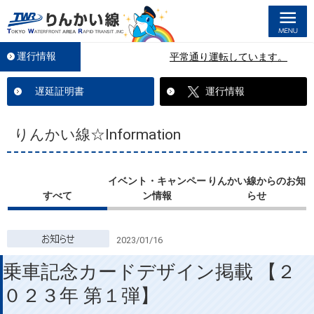
M
運行情報
平常通り運転しています。
遅延証明書
運行情報
りんかい線☆Information
イベント・キャンペー
りんかい線からのお知
すべて
ン情報
らせ
2023/01/16
乗車記念カードデザイン掲載 【２
０２３年 第１弾】