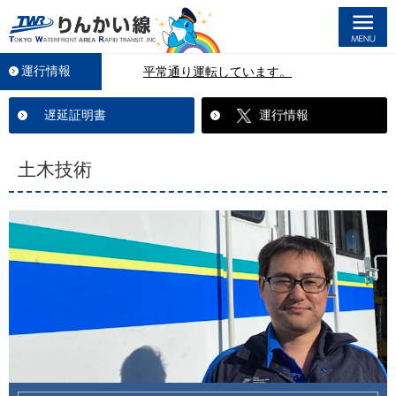
M
運行情報
平常通り運転しています。
遅延証明書
運行情報
土木技術