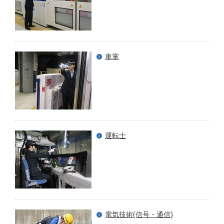
車掌
運転士
電気技術(信号・通信)