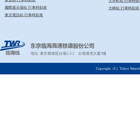
東雲站 行車時刻表
大井町站 行車時刻
國際展示場站 行車時刻表
大崎站 行車時刻表
東京電訊站 行車時刻表
TWR りんかい線
東京臨海高速鐵道股份
地址: 東京都港區台場2-3-2 台場邊境大廈3樓
Copyright（C）Tokyo Waterfront