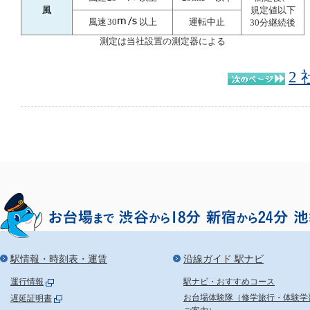
風
規定値以下
風速
30
以上
運転中止
30分継続後
測定は当社設置の測定器による
2
駅情報・時刻表・運賃
沿線ガイド 駅ナビ
運行情報
駅ナビ・おすすめコース
お台場体験隊（修学旅行・体験学
遅延証明書