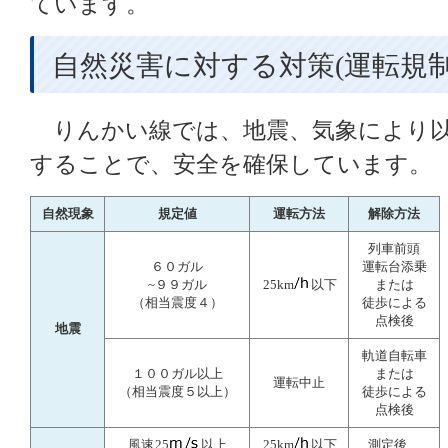
ています。
自然災害に対する対策(運転規制
りんかい線では、地震、気象により以
することで、安全を確保しています。
自然現象
規定値
運転方法
解除方法
列車前頭
６０ガル
運転台添乗
~９９ガル
25km
以下
または
（相当震度４）
徒歩による
点検後
地震
軌道自転車
１００ガル以上
または
運転中止
（相当震度５以上）
徒歩による
点検後
風速
25
以上
25km
以下
測定後、