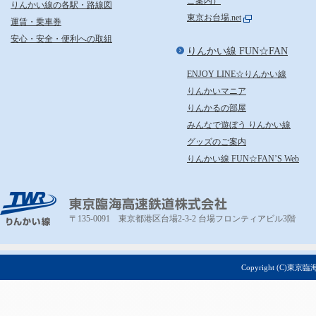
ご案内）
りんかい線の各駅・路線図
東京お台場.net
運賃・乗車券
安心・安全・便利への取組
りんかい線 FUN☆FAN
ENJOY LINE☆りんかい線
りんかいマニア
りんかるの部屋
みんなで遊ぼう りんかい線
グッズのご案内
りんかい線 FUN☆FAN’S Web
TWR りんかい線
東京臨海高速鉄道株
〒135-0091 東京都港区台場2-3-2 台場フロンティアビル3階
Copyright (C)東京臨