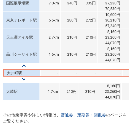
国際展示場駅
7.0km
340円
335円
37,230円
70,530円
10,600円
東京テレポート駅
5.6km
280円
272円
30,210円
57,240円
8,160円
天王洲アイル駅
2.7km
210円
210円
23,260円
44,070円
8,160円
品川シーサイド駅
1.6km
210円
210円
23,260円
44,070円
大井町駅
-
-
-
-
8,160円
大崎駅
1.7km
210円
210円
23,260円
1
44,070円
2
その他乗車券や詳しい情報は、
普通券
、
定期券・回数券
のページを
ご覧ください。