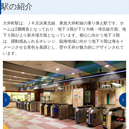
駅の紹介
大井町駅は、ＪＲ京浜東北線、東急大井町線の乗り換え駅です。ホ
ームは2層構造となっており、地下３階が下り大崎・埼京線方面、地
下５階が上り新木場方面となっています。都心に向かう地下３階
は、躍動感あふれるオレンジ、臨海地域に向かう地下５階は海をイ
メージさせる青色を基調とし、壁や天井が魅力的にデザインされて
います。
Prev
N