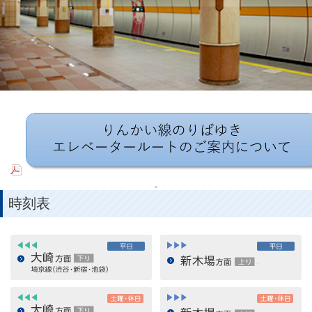
時刻表
下り
平日
上り
平
大崎方面 埼京線（渋谷・新宿・池袋）下り
新木場方面
下り
土曜・休日
上り
土
大崎方面 埼京線（渋谷・新宿・池袋）下り
大崎方面 