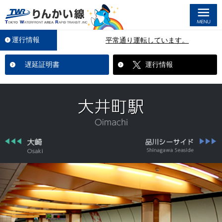
M
運行情報
平常通り運転しています。
遅延証明書
運行情報
前へ
大崎
品川シ