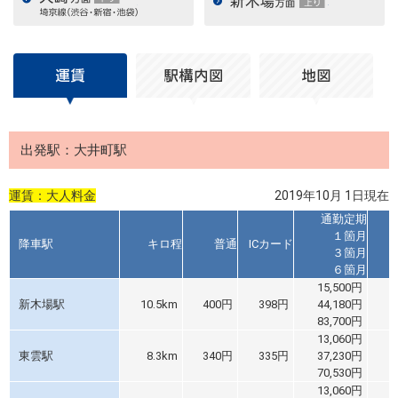
出発駅：大井町駅
運賃：大人料金
2019年10月 1日現在
通勤定期
１箇月
降車駅
キロ程
普通
ICカード
３箇月
６箇月
15,500円
新木場駅
10.5km
400円
398円
44,180円
83,700円
13,060円
東雲駅
8.3km
340円
335円
37,230円
70,530円
13,060円