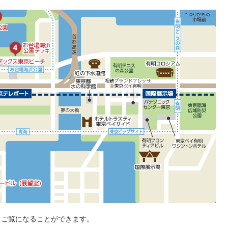
5
台場公園
4
お台場海浜公園デッキ
アシティお台場
3
デックス東京ビーチ
バーシティ東京プラザ
7
大観覧車
センタービル（展望台）
をご覧になることができます。