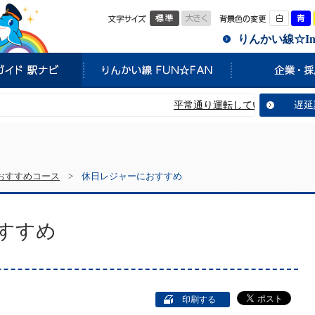
標準
大きく
白
りんかい線☆Info
平常通り運転しています。
遅延
おすすめコース
>
休日レジャーにおすすめ
すすめ
印刷する