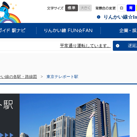
標準
大きく
白
りんかい線☆Info
平常通り運転しています。
遅延
かい線の各駅・路線図
>
東京テレポート駅
東京テレポート駅
次へ