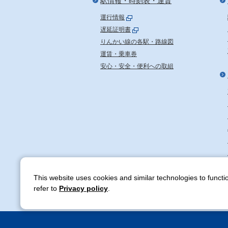
駅情報・時刻表・運賃
運行情報
遅延証明書
りんかい線の各駅・路線図
運賃・乗車券
安心・安全・便利への取組
This website uses cookies and similar technologies to functio
TWR りんかい線
refer to
Privacy policy
.
〒135-0091 東京都港区台場2