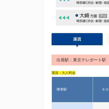
下り
下り
出発駅：東京テレポート駅
運賃：大人料金
降車駅
キロ