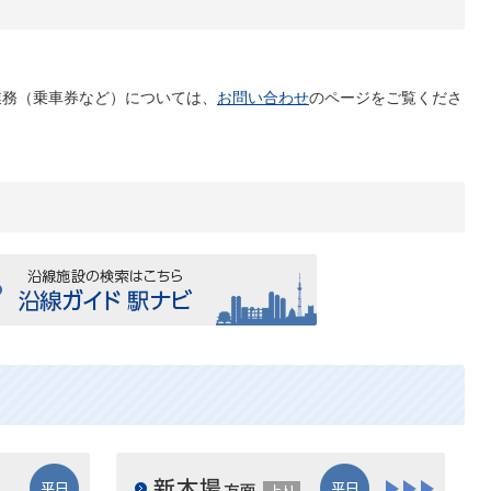
業務（乗車券など）については、
お問い合わせ
のページをご覧くださ
平日
平日
大崎方面 埼京線（渋谷・新宿・池袋）下り
新木場方面上り