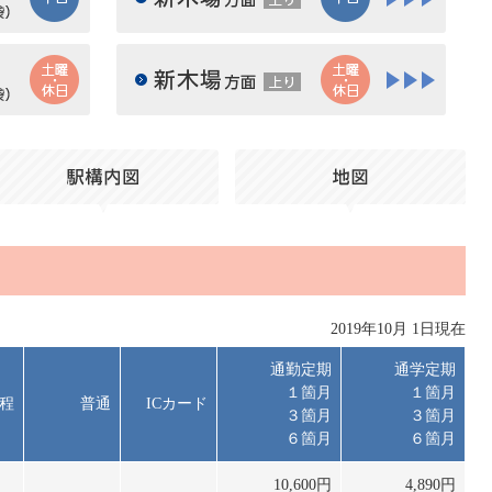
上り
土曜・休日
土曜・休日
大崎方面 埼京線（渋谷・新宿・池袋）下り
大崎方面 埼京線（渋谷・
上り
2019年10月 1日現在
通勤定期
通学定期
１箇月
１箇月
程
普通
ICカード
３箇月
３箇月
６箇月
６箇月
10,600円
4,890円