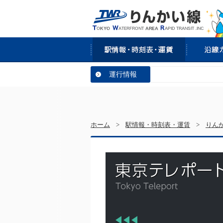
運行情報
ホーム
>
駅情報・時刻表・運賃
>
りん
Tokyo Teleport
前へ