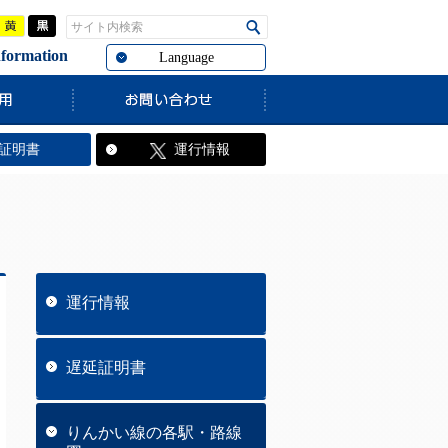
青
黄
黒
サイト内検索
検索
rmation
Language
証明書
運行情報
運行情報
遅延証明書
りんかい線の各駅・路線