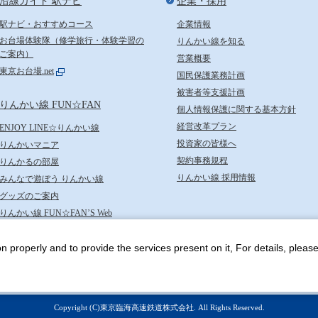
沿線ガイド 駅ナビ
企業・採用
駅ナビ・おすすめコース
企業情報
お台場体験隊（修学旅行・体験学習の
りんかい線を知る
ご案内）
営業概要
東京お台場.net
国民保護業務計画
被害者等支援計画
りんかい線 FUN☆FAN
個人情報保護に関する基本方針
経営改革プラン
ENJOY LINE☆りんかい線
投資家の皆様へ
りんかいマニア
契約事務規程
りんかるの部屋
りんかい線 採用情報
みんなで遊ぼう りんかい線
グッズのご案内
りんかい線 FUN☆FAN’S Web
n properly and to provide the services present on it, For details, pleas
東京臨海高速鉄道株式会社
-3-2 台場フロンティアビル3階
Copyright (C)東京臨海高速鉄道株式会社. All Rights Reserved.