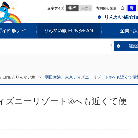
標準
大きく
白
りんかい線☆Info
平常通り運転していま
遅延
OY LINE☆りんかい線
>
羽田空港、東京ディズニーリゾート®へも近くて便
ィズニーリゾート®へも近くて便