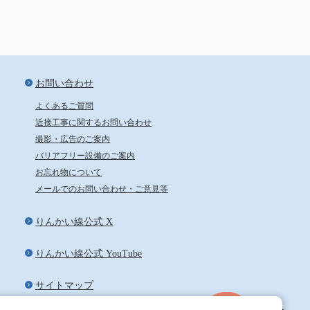
新宿から24分、池袋から29分
お問い合わせ
よくあるご質問
近接工事に関するお問い合わせ
撮影・広告のご案内
バリアフリー設備のご案内
お忘れ物について
メールでのお問い合わせ・ご意見等
りんかい線公式 X
りんかい線公式 YouTube
サイトマップ
ペ