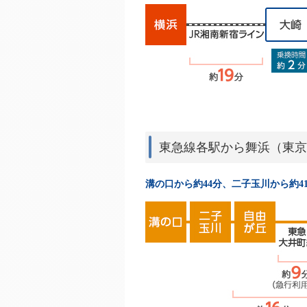
東急線各駅から舞浜（東京
溝の口から約44分、二子玉川から約4