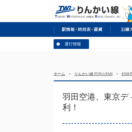
運行情報
ホーム
>
りんかい線 FUN☆FAN
>
ENJ
羽田空港、東京デ
利！