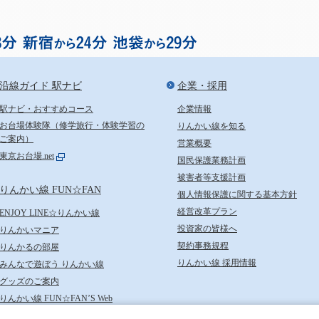
お台場まで渋谷から18分、
沿線ガイド 駅ナビ
企業・採用
駅ナビ・おすすめコース
企業情報
お台場体験隊（修学旅行・体験学習の
りんかい線を知る
ご案内）
営業概要
東京お台場.net
国民保護業務計画
被害者等支援計画
りんかい線 FUN☆FAN
個人情報保護に関する基本方針
経営改革プラン
ENJOY LINE☆りんかい線
投資家の皆様へ
りんかいマニア
契約事務規程
りんかるの部屋
りんかい線 採用情報
みんなで遊ぼう りんかい線
グッズのご案内
りんかい線 FUN☆FAN’S Web