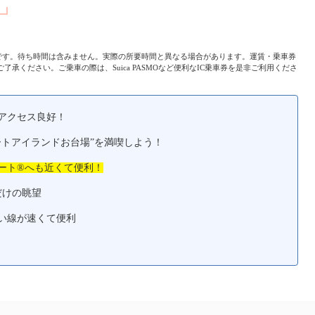
分です。待ち時間は含みません。実際の所要時間と異なる場合があります。運賃・乗車券
承ください。ご乗車の際は、Suica PASMOなど便利なIC乗車券を是非ご利用くださ
アクセス良好！
ートアイランドお台場”を満喫しよう！
ート®へも近くて便利！
だけの眺望
い線が速くて便利