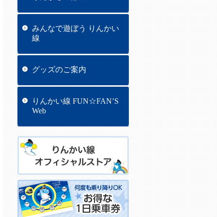
みんなで遊ぼう りんかい
線
グッズのご案内
りんかい線 FUN☆FAN’S
Web