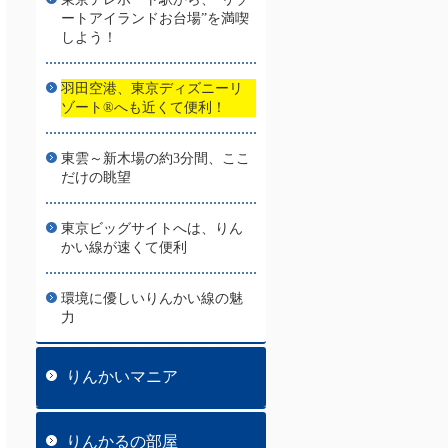
ートアイランドお台場”を満喫
しよう！
羽田空港、東京ディズニーリ
ゾート®へも近くて便利！
東雲～新木場の約3分間、ここ
だけの眺望
東京ビッグサイトへは、りん
かい線が速くて便利
環境に優しいりんかい線の魅
力
りんかいマニア
りんかるの部屋