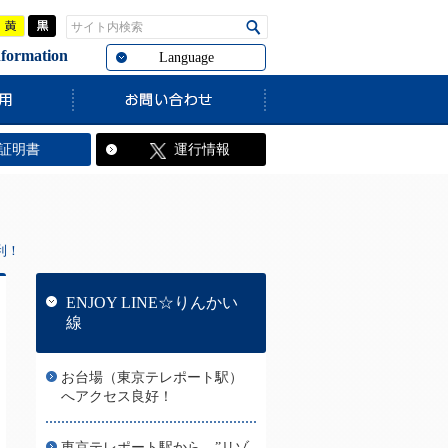
青
黄
黒
サイト内検索
検索
rmation
Language
す。
証明書
運行情報
利！
ENJOY LINE☆りんかい
線
お台場（東京テレポート駅）
へアクセス良好！
東京テレポート駅から、”リゾ