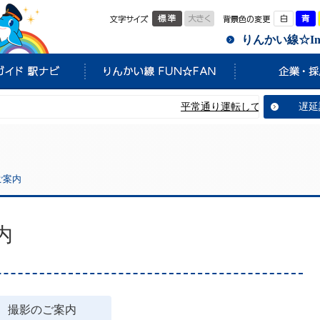
標準
大きく
白
りんかい線☆Info
平常通り運転しています。
遅延
ご案内
内
撮影のご案内