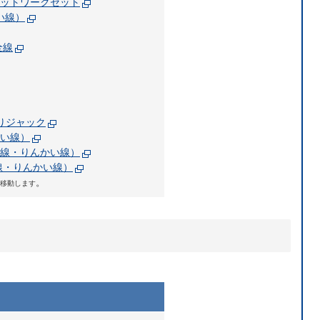
ネットワークセット
い線）
全線
りジャック
い線）
線・りんかい線）
線・りんかい線）
。
移動します