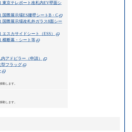
 東京テレポート改札内EV壁面シ
 国際展示場ES腰壁シートB・C
線 国際展示場改札外ガラス8面シー
 エスカサイドシート（ESS）
線 横断幕・シート等
札内アドピラー（申請）
大型フラッグ
ー
移動します。
移動します。