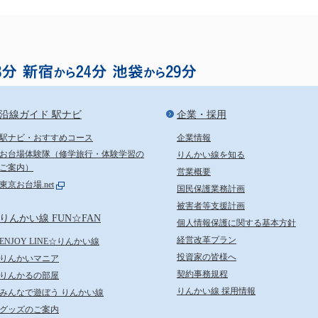
お台場まで渋谷から18分、
沿線ガイド 駅ナビ
企業・採用
駅ナビ・おすすめコース
企業情報
お台場体験隊（修学旅行・体験学習の
りんかい線を知る
ご案内）
営業概要
東京お台場.net
国民保護業務計画
被害者等支援計画
りんかい線 FUN☆FAN
個人情報保護に関する基本方針
経営改革プラン
ENJOY LINE☆りんかい線
投資家の皆様へ
りんかいマニア
契約事務規程
りんかるの部屋
りんかい線 採用情報
みんなで遊ぼう りんかい線
グッズのご案内