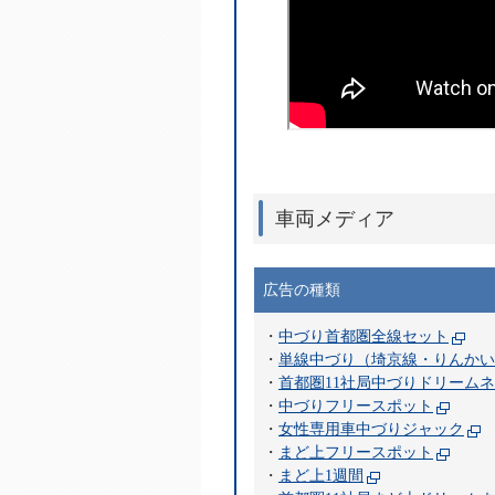
車両メディア
広告の種類
・
中づり首都圏全線セット
・
単線中づり（埼京線・りんかい
・
首都圏11社局中づりドリーム
・
中づりフリースポット
・
女性専用車中づりジャック
・
まど上フリースポット
・
まど上1週間