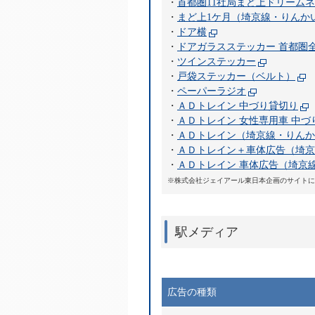
・
首都圏11社局まど上ドリーム
・
まど上1ケ月（埼京線・りんか
・
ドア横
・
ドアガラスステッカー 首都圏
・
ツインステッカー
・
戸袋ステッカー（ベルト）
・
ペーパーラジオ
・
ＡＤトレイン 中づり貸切り
・
ＡＤトレイン 女性専用車 中づ
・
ＡＤトレイン（埼京線・りんか
・
ＡＤトレイン＋車体広告（埼京
・
ＡＤトレイン 車体広告（埼京
※株式会社ジェイアール東日本企画のサイトに
駅メディア
広告の種類