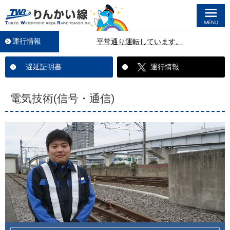
M
運行情報
平常通り運転しています。
遅延証明書
運行情報
電気技術(信号・通信)