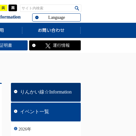
青
黄
黒
サイト内検索
検索
rmation
Language
す。
証明書
運行情報
りんかい線☆Information
イベント一覧
2026年