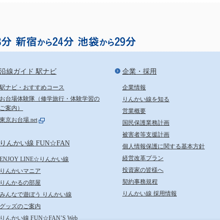
お台場まで渋谷から18分、
沿線ガイド 駅ナビ
企業・採用
駅ナビ・おすすめコース
企業情報
お台場体験隊（修学旅行・体験学習の
りんかい線を知る
ご案内）
営業概要
東京お台場.net
国民保護業務計画
被害者等支援計画
りんかい線 FUN☆FAN
個人情報保護に関する基本方針
経営改革プラン
ENJOY LINE☆りんかい線
投資家の皆様へ
りんかいマニア
契約事務規程
りんかるの部屋
りんかい線 採用情報
みんなで遊ぼう りんかい線
グッズのご案内
りんかい線 FUN☆FAN’S Web