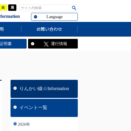
青
黄
黒
サイト内検索
検索
rmation
Language
証明書
運行情報
りんかい線☆Information
イベント一覧
2026年