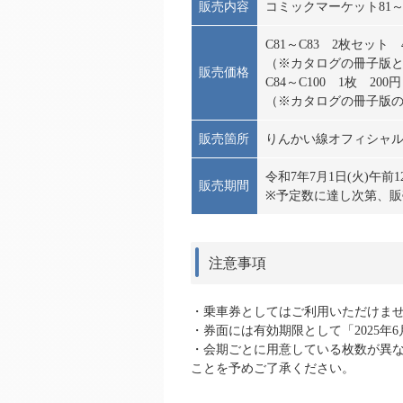
販売内容
コミックマーケット81
C81～C83 2枚セット 
（※カタログの冊子版と
販売価格
C84～C100 1枚 200円
（※カタログの冊子版
販売箇所
りんかい線オフィシャ
令和7年7月1日(火)午前1
販売期間
※予定数に達し次第、販
注意事項
・乗車券としてはご利用いただけま
・券面には有効期限として「2025年
・会期ごとに用意している枚数が異
ことを予めご了承ください。