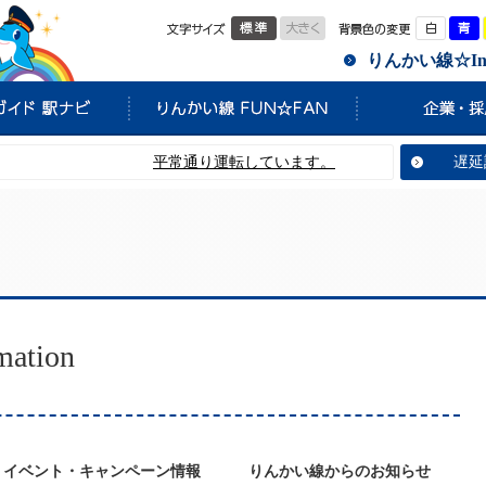
標準
大きく
白
りんかい線☆Info
平常通り運転しています。
遅延
tion
イベント・キャンペーン情報
りんかい線からのお知らせ