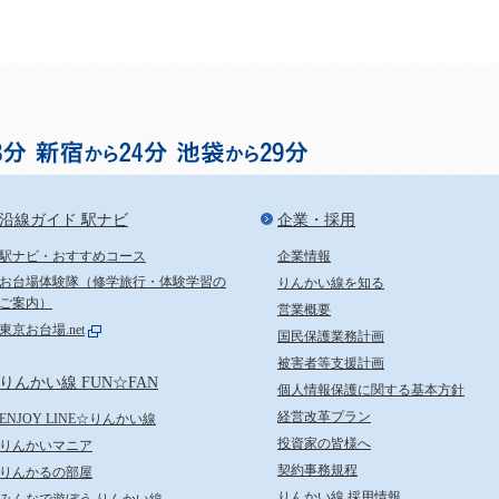
お台場まで渋谷から18分、
沿線ガイド 駅ナビ
企業・採用
駅ナビ・おすすめコース
企業情報
お台場体験隊（修学旅行・体験学習の
りんかい線を知る
ご案内）
営業概要
東京お台場.net
国民保護業務計画
被害者等支援計画
りんかい線 FUN☆FAN
個人情報保護に関する基本方針
経営改革プラン
ENJOY LINE☆りんかい線
投資家の皆様へ
りんかいマニア
契約事務規程
りんかるの部屋
りんかい線 採用情報
みんなで遊ぼう りんかい線