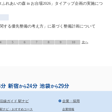
ふれあいの森 in お台場2026」タイアップ企画の実施につ
関する優先整備の考え方」に基づく整備計画について
4
5
6
7
8
9
10
次へ
お台場まで渋谷から18分、
沿線ガイド 駅ナビ
企業・採用
駅ナビ・おすすめコース
企業情報