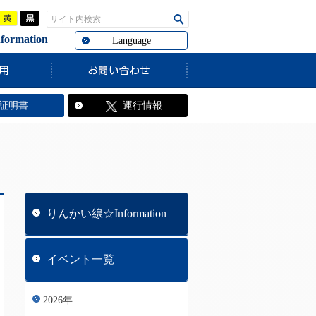
青
黄
黒
サイト内検索
検索
rmation
Language
JR線内遅延の影響です。
証明書
運行情報
りんかい線☆Information
イベント一覧
2026年