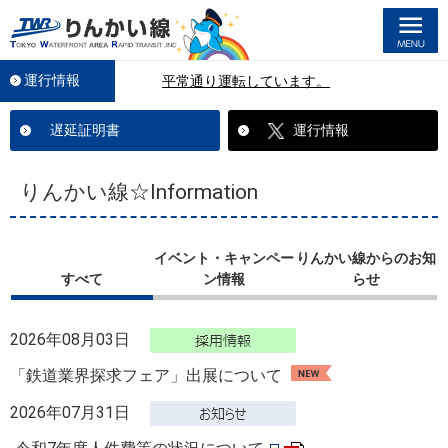
M
運行情報
平常通り運転しています。
遅延証明書
運行情報
りんかい線☆Information
イベント・キャンペー
りんかい線からのお知
すべて
ン情報
らせ
2026年08月03日
「鉄道業界探求フェア」出展について
2026年07月31日