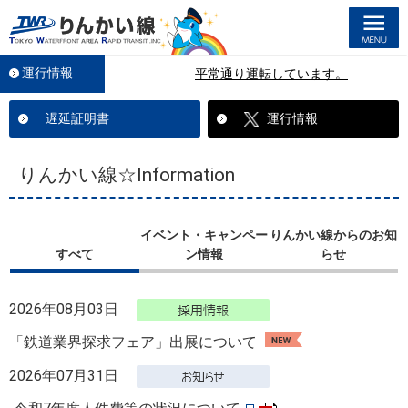
M
運行情報
平常通り運転しています。
遅延証明書
運行情報
りんかい線☆Information
イベント・キャンペー
りんかい線からのお知
すべて
ン情報
らせ
2026年08月03日
「鉄道業界探求フェア」出展について
2026年07月31日