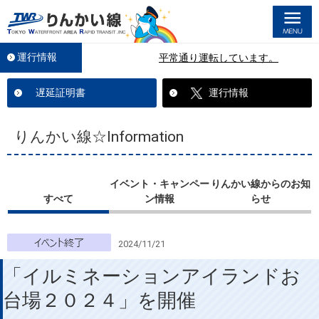
M
運行情報
平常通り運転しています。
遅延証明書
運行情報
りんかい線☆Information
イベント・キャンペー
りんかい線からのお知
すべて
ン情報
らせ
2024/11/21
「イルミネーションアイランドお
台場２０２４」を開催