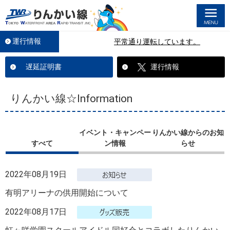
M
運行情報
平常通り運転しています。
遅延証明書
運行情報
りんかい線☆Information
イベント・キャンペー
りんかい線からのお知
すべて
ン情報
らせ
2022年08月19日
有明アリーナの供用開始について
2022年08月17日