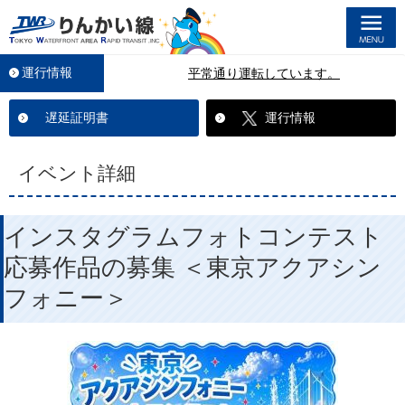
M
運行情報
平常通り運転しています。
遅延証明書
運行情報
イベント詳細
インスタグラムフォトコンテスト
応募作品の募集 ＜東京アクアシン
フォニー＞