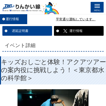
M
運行情報
平常通り運転しています。
遅延証明書
運行情報
イベント詳細
キッズおしごと体験！アクアツアー
の案内役に挑戦しよう！＜東京都水
の科学館＞