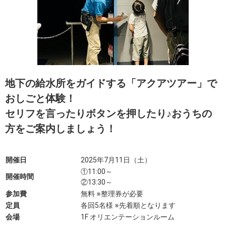
地下の給水所をガイドする「アクアツアー」で
おしごと体験！
セリフを言ったりボタンを押したり♪おうちの
方をご案内しましょう！
開催日
2025年7月11日（土）
①11:00～
開催時間
②13:30～
参加費
無料 ※整理券が必要
定員
各回5名様 ※先着順となります
会場
1F オリエンテーションルーム