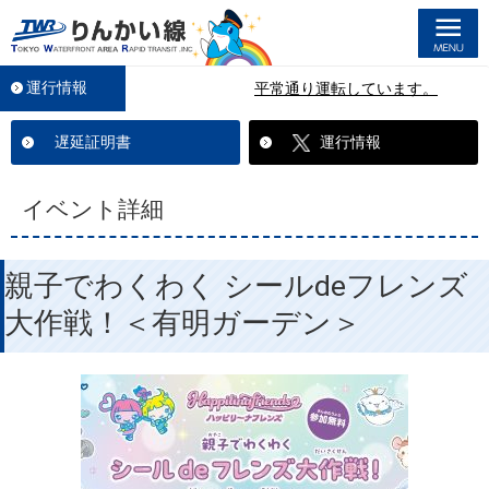
M
運行情報
平常通り運転しています。
遅延証明書
運行情報
イベント詳細
親子でわくわく シールdeフレンズ
大作戦！＜有明ガーデン＞