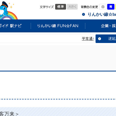
標準
大きく
白
りんかい線☆Info
平常通り運転しています。
遅延
千客万来＞