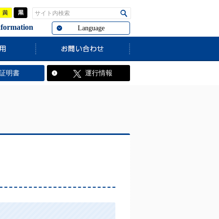
青
黄
黒
サイト内検索
検索
rmation
Language
証明書
運行情報