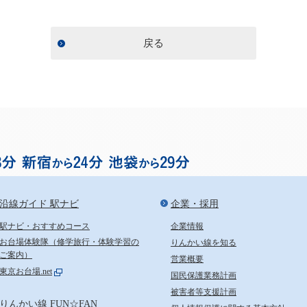
戻る
お台場まで渋谷から18分、
沿線ガイド 駅ナビ
企業・採用
駅ナビ・おすすめコース
企業情報
お台場体験隊（修学旅行・体験学習の
りんかい線を知る
ご案内）
営業概要
東京お台場.net
国民保護業務計画
被害者等支援計画
りんかい線 FUN☆FAN