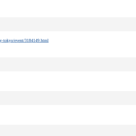
ity-tokyo/event/3184149.html