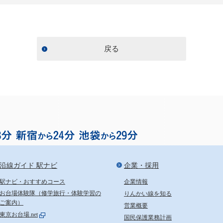
戻る
お台場まで渋谷から18分、
沿線ガイド 駅ナビ
企業・採用
駅ナビ・おすすめコース
企業情報
お台場体験隊（修学旅行・体験学習の
りんかい線を知る
ご案内）
営業概要
東京お台場.net
国民保護業務計画