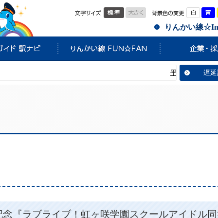
標準
大きく
白
りんかい線☆Info
平常通り運転してい
遅延
年記念『ラブライブ！虹ヶ咲学園スクールアイドル