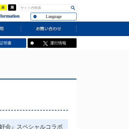
青
黄
黒
サイト内検索
検索
rmation
Language
ます。
証明書
運行情報
同好会』スペシャルコラボ