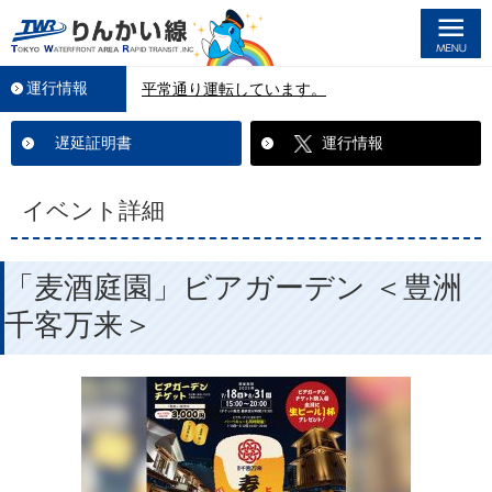
M
運行情報
平常通り運転しています。
遅延証明書
運行情報
イベント詳細
「麦酒庭園」ビアガーデン ＜豊洲
千客万来＞