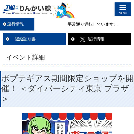
M
運行情報
平常通り運転しています。
遅延証明書
運行情報
イベント詳細
ポプテギアス期間限定ショップを開
催！ ＜ダイバーシティ東京 プラザ
＞