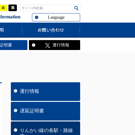
青
黄
黒
サイト内検索
検索
rmation
Language
証明書
運行情報
運行情報
遅延証明書
りんかい線の各駅・路線