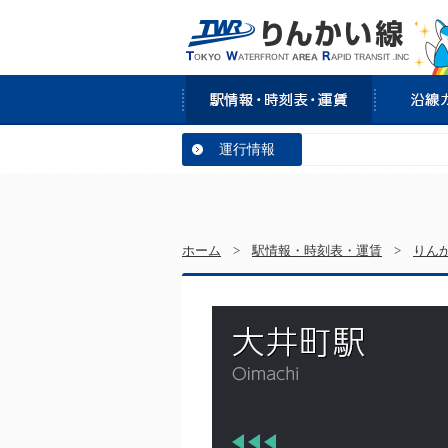
運行情報
ホーム
>
駅情報・時刻表・運賃
>
りん
大井
Oimachi
前へ