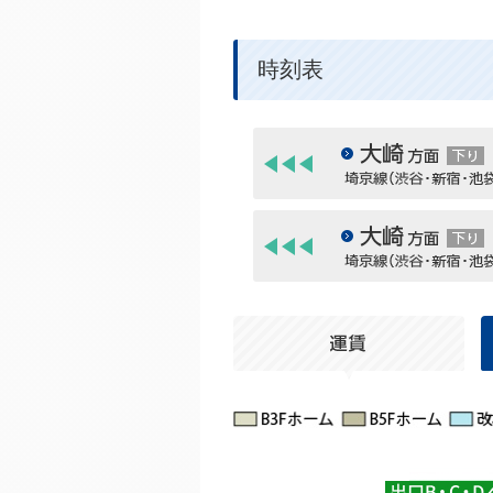
時刻表
下り
下り