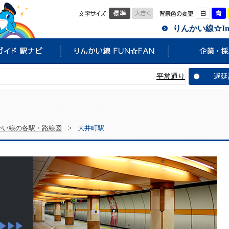
標準
大きく
白
りんかい線☆Info
平常通り運転しています。
遅延
かい線の各駅・路線図
>
大井町駅
町駅
次へ