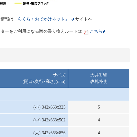
い情報は
「らくらくおでかけネット」
サイトへ
ターをご利用になる際の乗り換えルートは
こちら
サイズ
大井町駅
(開口x奥行x高さ)(mm)
改札外側
(小) 342x663x325
5
(中) 342x663x502
4
(大) 342x663x856
4