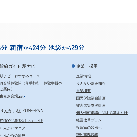
お台場まで渋谷から18分、
沿線ガイド 駅ナビ
企業・採用
駅ナビ・おすすめコース
企業情報
お台場体験隊（修学旅行・体験学習の
りんかい線を知る
ご案内）
営業概要
東京お台場.net
国民保護業務計画
被害者等支援計画
りんかい線 FUN☆FAN
個人情報保護に関する基本方針
経営改革プラン
ENJOY LINE☆りんかい線
投資家の皆様へ
りんかいマニア
契約事務規程
りんかるの部屋