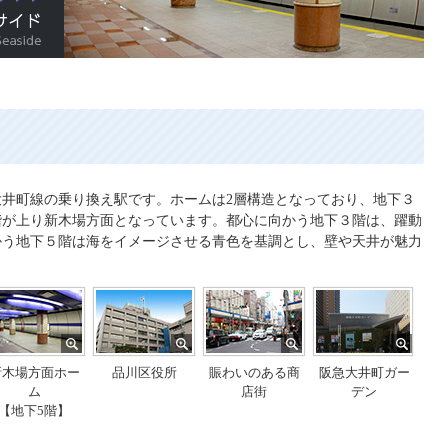
品川シーサイド
井町線の乗り換え駅です。ホームは2層構造となっており、地下３
階が上り新木場方面となっています。都心に向かう地下３階は、躍動
かう地下５階は海をイメージさせる青色を基調とし、壁や天井が魅力
新木場方面ホー
品川区役所
賑わいのある商
阪急大井町ガー
ム
店街
デン
【地下5階】