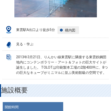
東雲駅A出口より徒歩5分
構内図
見る・学ぶ
2013年3月21日、りんかい線東雲駅に隣接する東雲鉄鋼団
地内にコンテンポラリー・アート＆フォトの巨大サイトが
誕生しました。 TOLOTは印刷製本工場の2階400坪に、8つ
の巨大なキューブがミニマルに並ぶ美術館級の空間です。
施設概要
開館時間