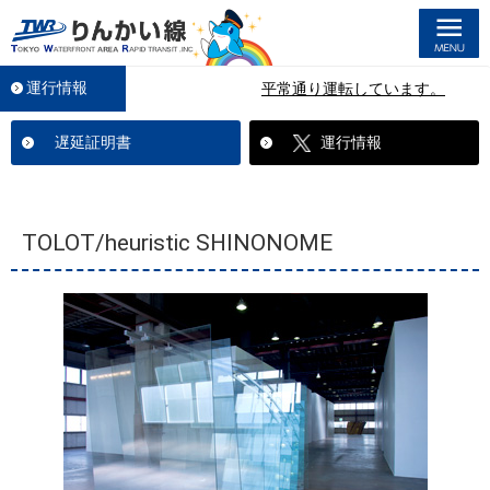
M
運行情報
平常通り運転しています。
遅延証明書
運行情報
TOLOT/heuristic SHINONOME