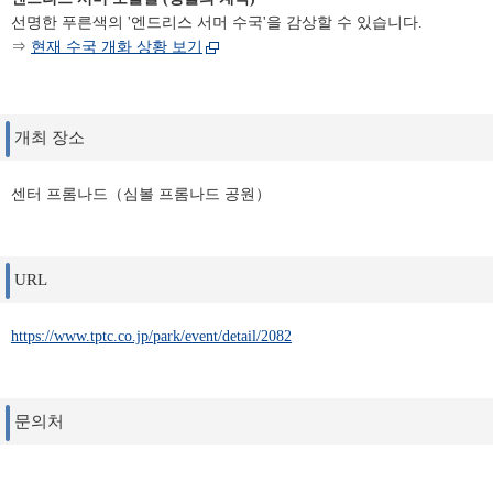
선명한 푸른색의 '엔드리스 서머 수국'을 감상할 수 있습니다.
⇒
현재 수국 개화 상황 보기
개최 장소
센터 프롬나드（심볼 프롬나드 공원）
URL
https://www.tptc.co.jp/park/event/detail/2082
문의처