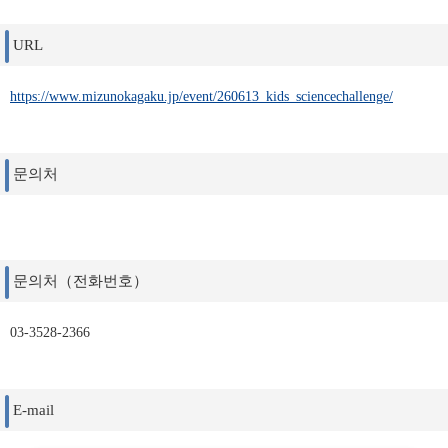
URL
https://www.mizunokagaku.jp/event/260613_kids_sciencechallenge/
문의처
문의처（전화번호）
03-3528-2366
E-mail