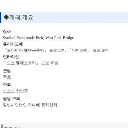
◆개최 개요
장소
Symbol Promenade Park, West Park Bridge
유리카모메
「오다이바 해변공원역」 도보 3분 / 「다이바역」 도보 5분
린카이선
「도쿄 텔레포트역」 도보 10분
관람
무료
주최
도쿄도 항만국
공동 주최
일반사단법인 하나에 문화협회