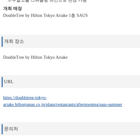
※무알코올 스파클링 와인으로 변경 가능
개최 매장
DoubleTree by Hilton Tokyo Ariake 1층 SAUS
개최 장소
DoubleTree by Hilton Tokyo Ariake
URL
https://doubletree-tokyo-
ariake.hiltonjapan.co.jp/plans/restaurants/afternoontea/saus-summer
문의처