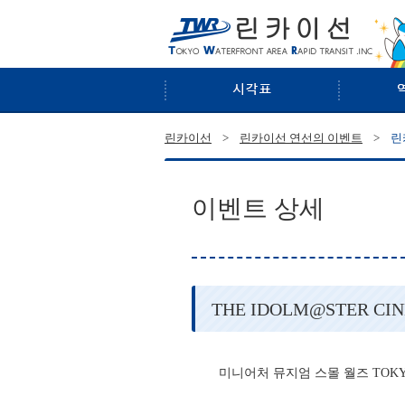
린
린카이선
>
린카이선 연선의 이벤트
>
린
이벤트 상세
THE IDOLM@STER CI
미니어처 뮤지엄 스몰 월즈 TOKYO