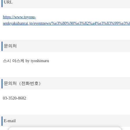
URL
https://www.toyosu-
senkyakubanrai.jp/eventnews/%e3%80%90%e3%82%a4%e3%83%
문의처
스시 야스케 by tyoshimaru
문의처（전화번호）
03-3520-8682
E-mail