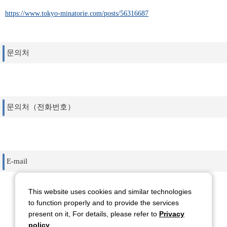
https://www.tokyo-minatorie.com/posts/56316687
문의처
문의처（전화번호）
E-mail
This website uses cookies and similar technologies
to function properly and to provide the services
present on it, For details, please refer to
Privacy
돌아 가기
policy
.