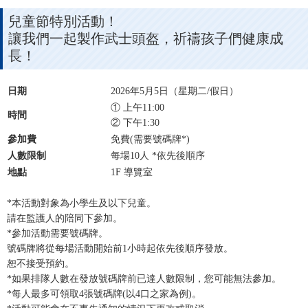
兒童節特別活動！
讓我們一起製作武士頭盔，祈禱孩子們健康成
長！
日期
2026年5月5日（星期二/假日）
① 上午11:00
時間
② 下午1:30
參加費
免費(需要號碼牌*)
人數限制
每場10人 *依先後順序
地點
1F 導覽室
*本活動對象為小學生及以下兒童。
請在監護人的陪同下參加。
*參加活動需要號碼牌。
號碼牌將從每場活動開始前1小時起依先後順序發放。
恕不接受預約。
*如果排隊人數在發放號碼牌前已達人數限制，您可能無法參加。
*每人最多可領取4張號碼牌(以4口之家為例)。