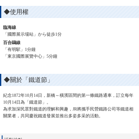
◆使用權
臨海線
「國際展示場站」から徒歩1分
百合鷗線
「有明駅」1分鐘
「東京國際展覽中心」5分鐘
◆關於「鐵道節」
紀念1872年10月14日，新橋～橫濱區間的第一條鐵路通車，訂立每年
10月14日為「鐵道節」。
為求加深民眾對鐵道的理解和興趣，JR將攜手民營鐵路公司等鐵道相
關業者，共同慶祝鐵道發展並推出多姿多采的活動。