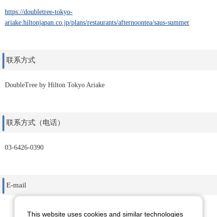
https://doubletree-tokyo-
ariake.hiltonjapan.co.jp/plans/restaurants/afternoontea/saus-summer
联系方式
DoubleTree by Hilton Tokyo Ariake
联系方式（电话）
03-6426-0390
E-mail
This website uses cookies and similar technologies