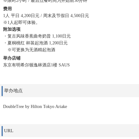
※限时2小时 / 最后点餐时间为开始前30分钟
费用
1人 平日 4,200日元 / 周末及节假日 4,500日元
※1人起即可体验。
附加选项
・复古风味香蕉曲奇奶昔 1,100日元
・夏桐桃红 杯装起泡酒 1,200日元
※可更换为无酒精起泡酒
举办店铺
东京有明希尔顿逸林酒店1楼 SAUS
举办地点
DoubleTree by Hilton Tokyo Ariake
URL