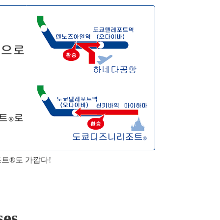
트®도 가깝다!
ses