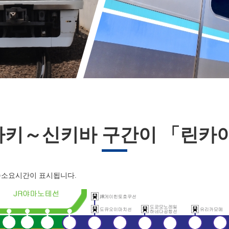
사키～신키바 구간이 「린카
준소요시간이 표시됩니다.