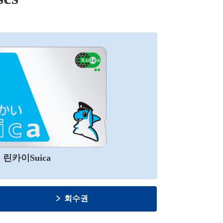
린카이Suica
회수권