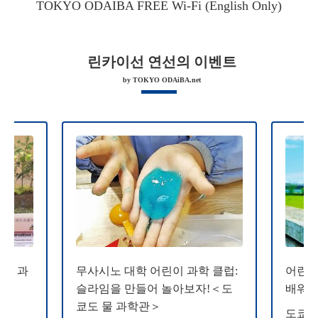
TOKYO ODAIBA FREE Wi-Fi (English Only)
린카이선 연선의 이벤트
by TOKYO ODAiBA.net
 물 과
무사시노 대학 어린이 과학 클럽:
어린이
슬라임을 만들어 놀아보자!＜도
배워 
쿄도 물 과학관＞
도쿄도