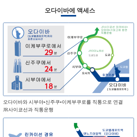
오다이바에 액세스
오다이바와 시부야•신주쿠•이케부쿠로를 직통으로 연결
JR사이쿄선과 직통운행