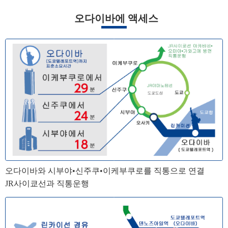
오다이바에 액세스
오다이바와 시부야•신주쿠•이케부쿠로를 직통으로 연결
JR사이쿄선과 직통운행