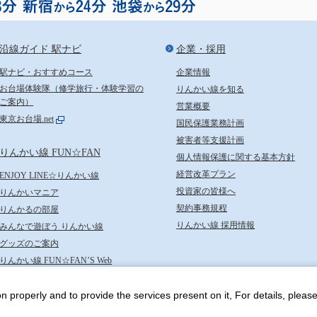
沿線ガイド 駅ナビ
企業・採用
駅ナビ・おすすめコース
企業情報
お台場体験隊（修学旅行・体験学習の
りんかい線を知る
ご案内）
営業概要
東京お台場.net
国民保護業務計画
被害者等支援計画
りんかい線 FUN☆FAN
個人情報保護に関する基本方針
経営改革プラン
ENJOY LINE☆りんかい線
投資家の皆様へ
りんかいマニア
契約事務規程
りんかるの部屋
りんかい線 採用情報
みんなで遊ぼう りんかい線
グッズのご案内
りんかい線 FUN☆FAN’S Web
n properly and to provide the services present on it, For details, pleas
東京臨海高速鉄道株式会社