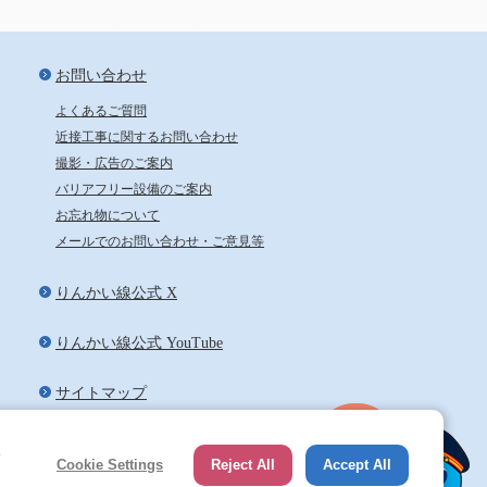
お問い合わせ
よくあるご質問
近接工事に関するお問い合わせ
撮影・広告のご案内
バリアフリー設備のご案内
お忘れ物について
メールでのお問い合わせ・ご意見等
りんかい線公式 X
りんかい線公式 YouTube
サイトマップ
ペ
e
Cookie Settings
Reject All
Accept All