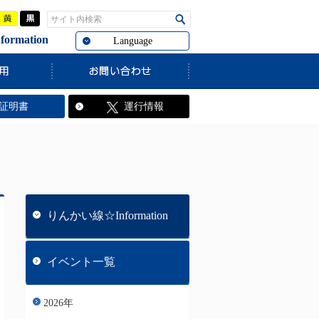
青
黄
黒
サイト内検索
検索
rmation
Language
。
証明書
運行情報
りんかい線☆Information
イベント一覧
2026年