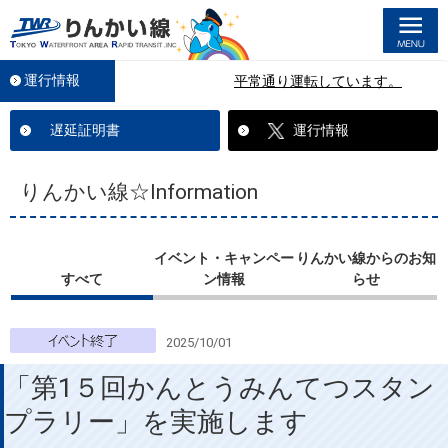
M
運行情報
平常通り運転しています。
遅延証明書
運行情報
りんかい線☆Information
イベント・キャンペー
りんかい線からのお知
すべて
ン情報
らせ
2025/10/01
「第1５回かんとうみんてつスタン
プラリー」を実施します