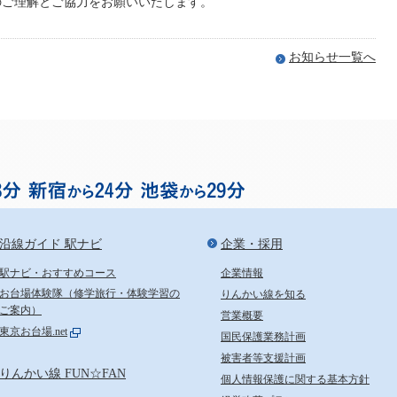
のご理解とご協力をお願いいたします。
お知らせ一覧へ
お台場まで渋谷から18分、
沿線ガイド 駅ナビ
企業・採用
駅ナビ・おすすめコース
企業情報
お台場体験隊（修学旅行・体験学習の
りんかい線を知る
ご案内）
営業概要
東京お台場.net
国民保護業務計画
被害者等支援計画
りんかい線 FUN☆FAN
個人情報保護に関する基本方針