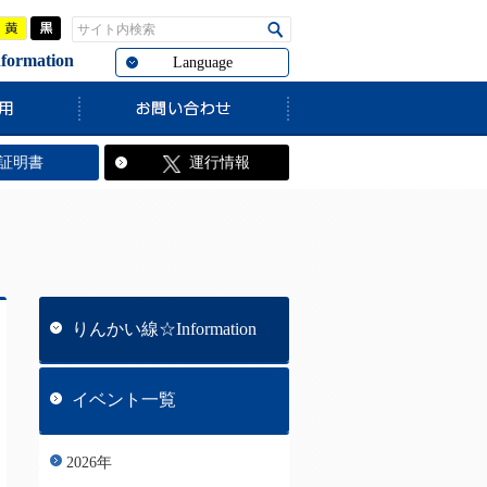
青
黄
黒
サイト内検索
検索
rmation
Language
ています。
証明書
運行情報
りんかい線☆Information
イベント一覧
2026年