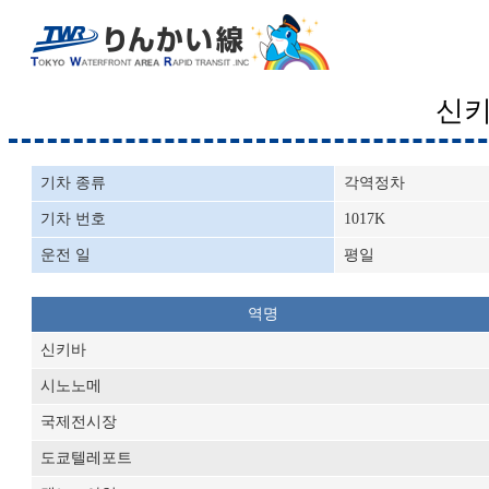
신
기차 종류
각역정차
기차 번호
1017K
운전 일
평일
역명
신키바
시노노메
국제전시장
도쿄텔레포트