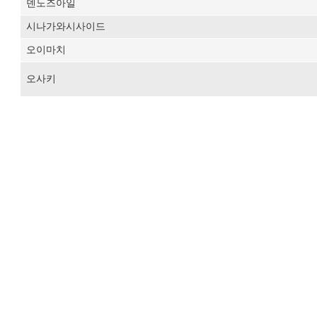
덴노즈아일
시나가와시사이드
오이마치
오사키