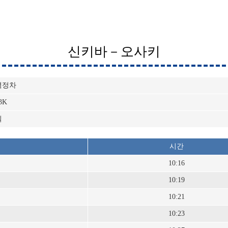
신키바－오사키
역정차
3K
일
시간
10:16
10:19
10:21
10:23