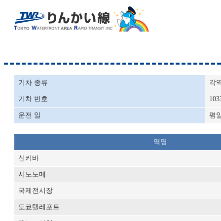
기차 종류
각
기차 번호
103
운전 일
평
역명
신키바
시노노메
국제전시장
도쿄텔레포트