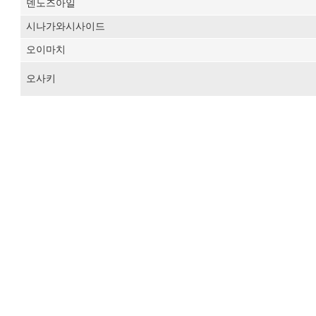
덴노즈아일
시나가와시사이드
오이마치
오사키