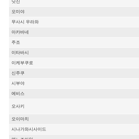
닛신
오미야
무사시 우라와
아카바네
주조
이타바시
이케부쿠로
신주쿠
시부야
에비스
오사키
오이마치
시나가와시사이드