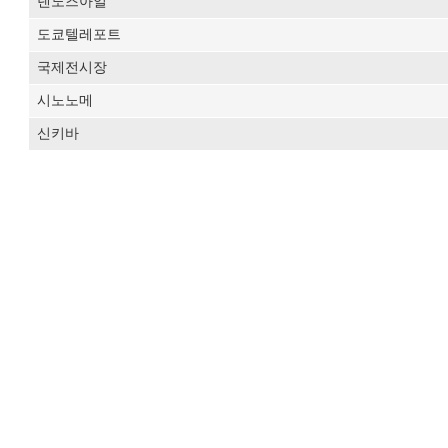
덴노즈아일
도쿄텔레포트
국제전시장
시노노메
신키바