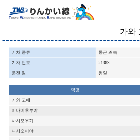
가와
기차 종류
통근 쾌속
기차 번호
2138S
운전 일
평일
역명
가와 고에
미나미후루야
사시오우기
니시오미야