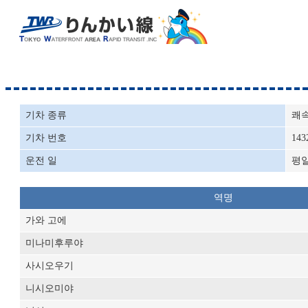
기차 종류
쾌
기차 번호
143
운전 일
평
역명
가와 고에
미나미후루야
사시오우기
니시오미야