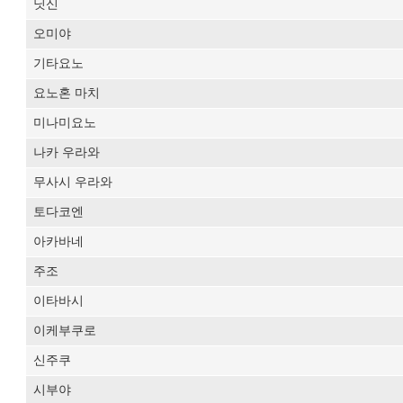
닛신
오미야
기타요노
요노혼 마치
미나미요노
나카 우라와
무사시 우라와
토다코엔
아카바네
주조
이타바시
이케부쿠로
신주쿠
시부야