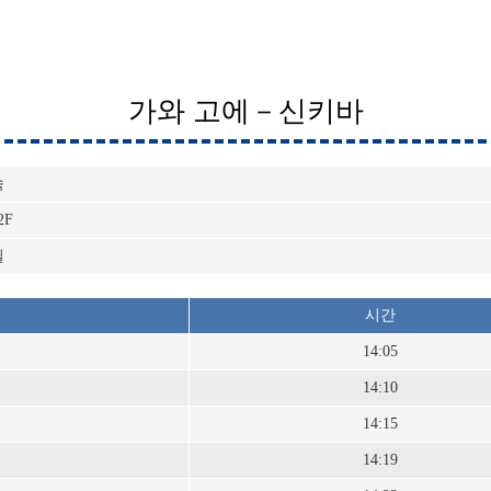
가와 고에－신키바
속
2F
일
시간
14:05
14:10
14:15
14:19