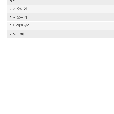
닛신
니시오미야
사시오우기
미나미후루야
가와 고에