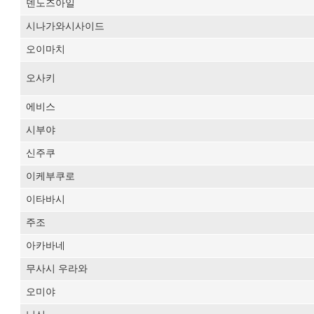
덴노즈아일
시나가와시사이드
오이마치
오사키
에비스
시부야
신주쿠
이케부쿠로
이타바시
주조
아카바네
무사시 우라와
오미야