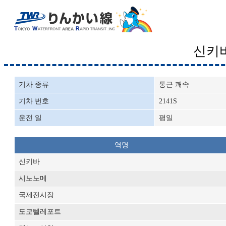
신키
기차 종류
통근 쾌속
기차 번호
2141S
운전 일
평일
역명
신키바
시노노메
국제전시장
도쿄텔레포트