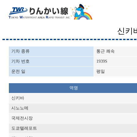
신키
기차 종류
통근 쾌속
기차 번호
1939S
운전 일
평일
역명
신키바
시노노메
국제전시장
도쿄텔레포트