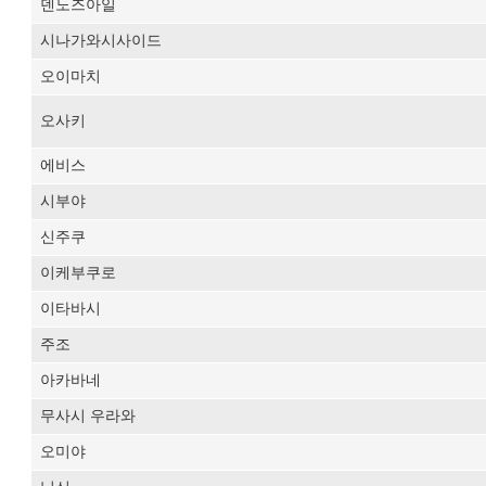
덴노즈아일
시나가와시사이드
오이마치
오사키
에비스
시부야
신주쿠
이케부쿠로
이타바시
주조
아카바네
무사시 우라와
오미야