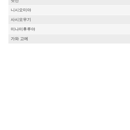
닛신
니시오미야
사시오우기
미나미후루야
가와 고에