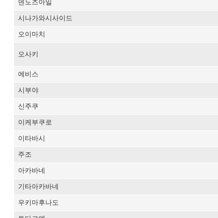
덴노즈아일
시나가와시사이드
오이마치
오사키
에비스
시부야
신주쿠
이케부쿠로
이타바시
주조
아카바네
기타아카바네
우키마후나도