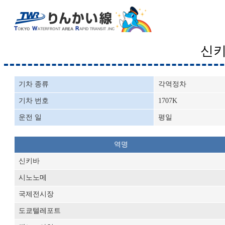
신
기차 종류
각역정차
기차 번호
1707K
운전 일
평일
역명
신키바
시노노메
국제전시장
도쿄텔레포트