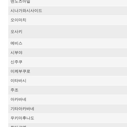
덴노즈아일
시나가와시사이드
오이마치
오사키
에비스
시부야
신주쿠
이케부쿠로
이타바시
주조
아카바네
기타아카바네
우키마후나도